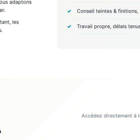
nous adaptons
er.
Conseil teintes & finitions
ant, les
Travail propre, délais tenu
s.
Accédez directement à l
A