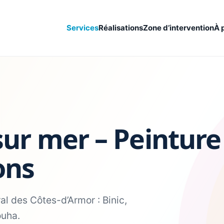
Services
Réalisations
Zone d’intervention
À 
sur mer – Peinture
ons
al des Côtes-d’Armor : Binic,
ouha.