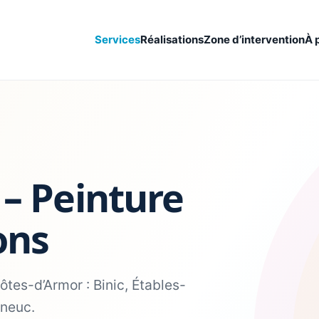
Services
Réalisations
Zone d’intervention
À 
 – Peinture
ons
ôtes-d’Armor : Binic, Étables-
eneuc.