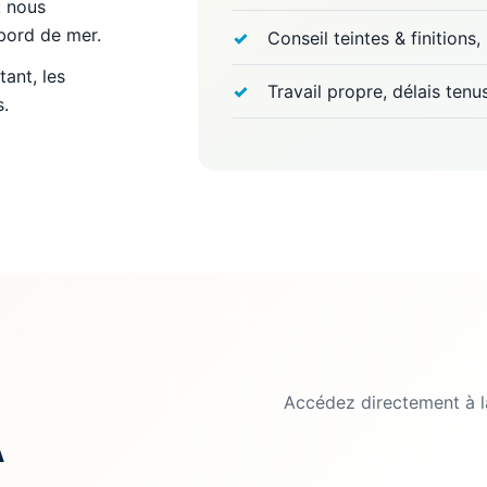
: nous
 bord de mer.
Conseil teintes & finitions
ant, les
Travail propre, délais tenu
s.
Accédez directement à l
A