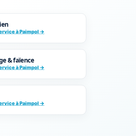
cien
service à Paimpol →
ge & faïence
service à Paimpol →
service à Paimpol →