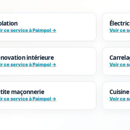
olation
Électri
ir ce service à Paimpol →
Voir ce 
novation intérieure
Carrela
ir ce service à Paimpol →
Voir ce 
tite maçonnerie
Cuisine
ir ce service à Paimpol →
Voir ce 