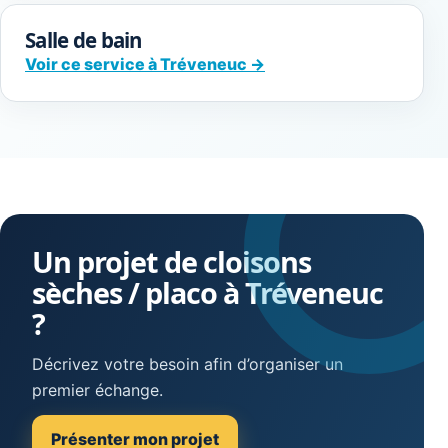
Salle de bain
Voir ce service à Tréveneuc →
Un projet de cloisons
sèches / placo à Tréveneuc
?
Décrivez votre besoin afin d’organiser un
premier échange.
Présenter mon projet